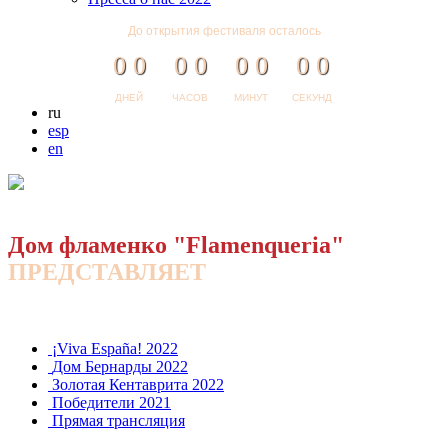
До открытия фестиваля осталось
0
0
0
0
0
0
0
0
ДНЕЙ
ЧАСОВ
МИНУТ
СЕКУНД
ru
esp
en
Дом фламенко "Flamenqueria"
ПРЕДСТАВЛЯЕТ
¡Viva España! 2022
Дом Бернарды 2022
Золотая Кентаврита 2022
Победители 2021
Прямая трансляция