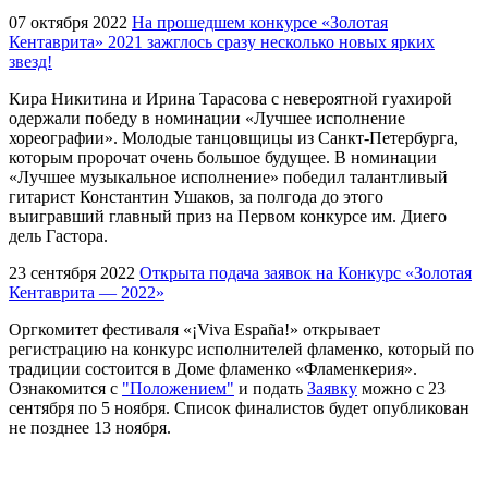
07 октября 2022
На прошедшем конкурсе «Золотая
Кентаврита» 2021 зажглось сразу несколько новых ярких
звезд!
Кира Никитина и Ирина Тарасова с невероятной гуахирой
одержали победу в номинации «Лучшее исполнение
хореографии». Молодые танцовщицы из Санкт-Петербурга,
которым пророчат очень большое будущее. В номинации
«Лучшее музыкальное исполнение» победил талантливый
гитарист Константин Ушаков, за полгода до этого
выигравший главный приз на Первом конкурсе им. Диего
дель Гастора.
23 сентября 2022
Открыта подача заявок на Конкурс «Золотая
Кентаврита — 2022»
Оргкомитет фестиваля «¡Viva España!» открывает
регистрацию на конкурс исполнителей фламенко, который по
традиции состоится в Доме фламенко «Фламенкерия».
Ознакомится с
"Положением"
и подать
Заявку
можно с 23
сентября по 5 ноября. Список финалистов будет опубликован
не позднее 13 ноября.