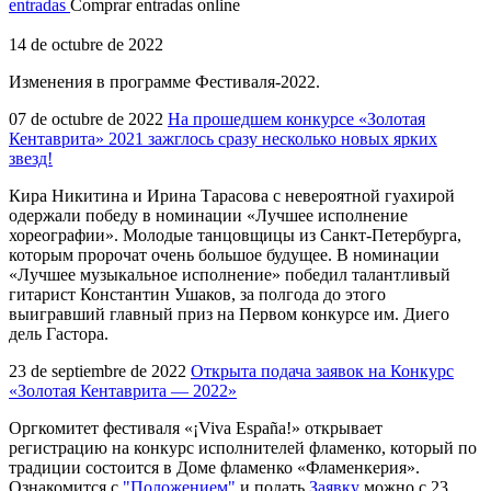
entradas
Comprar entradas online
14 de octubre de 2022
Изменения в программе Фестиваля-2022.
07 de octubre de 2022
На прошедшем конкурсе «Золотая
Кентаврита» 2021 зажглось сразу несколько новых ярких
звезд!
Кира Никитина и Ирина Тарасова с невероятной гуахирой
одержали победу в номинации «Лучшее исполнение
хореографии». Молодые танцовщицы из Санкт-Петербурга,
которым пророчат очень большое будущее. В номинации
«Лучшее музыкальное исполнение» победил талантливый
гитарист Константин Ушаков, за полгода до этого
выигравший главный приз на Первом конкурсе им. Диего
дель Гастора.
23 de septiembre de 2022
Открыта подача заявок на Конкурс
«Золотая Кентаврита — 2022»
Оргкомитет фестиваля «¡Viva España!» открывает
регистрацию на конкурс исполнителей фламенко, который по
традиции состоится в Доме фламенко «Фламенкерия».
Ознакомится с
"Положением"
и подать
Заявку
можно с 23