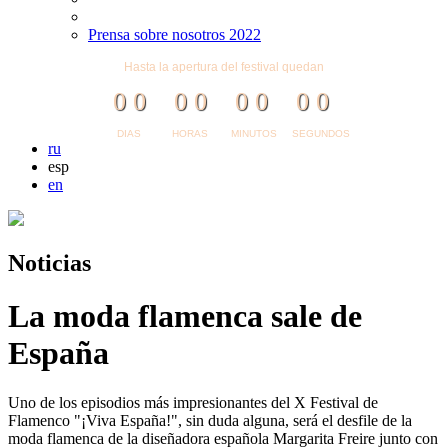
Prensa sobre nosotros 2022
Hasta la apertura del festival quedan
0
0
0
0
0
0
0
0
DIAS
HORAS
MINUTOS
SEGUNDOS
ru
esp
en
Noticias
La moda flamenca sale de
España
Uno de los episodios más impresionantes del X Festival de
Flamenco "¡Viva España!", sin duda alguna, será el desfile de la
moda flamenca de la diseñadora española Margarita Freire junto con