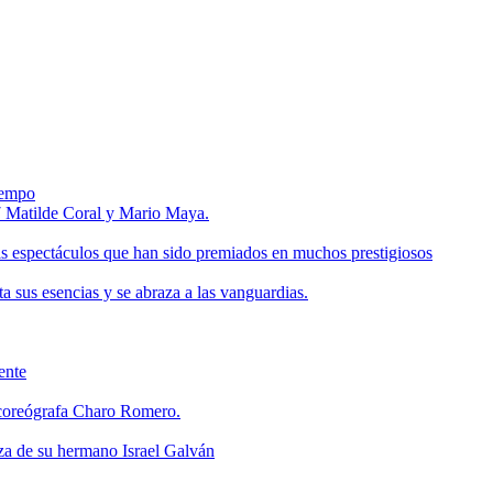
tiempo
7 Matilde Coral y Mario Maya.
s espectáculos que han sido premiados en muchos prestigiosos
 sus esencias y se abraza a las vanguardias.
ente
y coreógrafa Charo Romero.
anza de su hermano Israel Galván