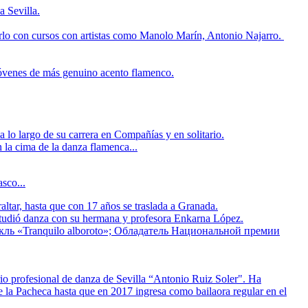
 Sevilla.
rlo con cursos con artistas como Manolo Marín, Antonio Najarro.
 jóvenes de más genuino acento flamenco.
a lo largo de su carrera en Compañías y en solitario.
n la cima de la danza flamenca...
sco...
ltar, hasta que con 17 años se traslada a Granada.
studió danza con su hermana y profesora Enkarna López.
кль «Tranquilo alboroto»; Обладатель Национальной премии
rio profesional de danza de Sevilla “Antonio Ruiz Soler". Ha
 la Pacheca hasta que en 2017 ingresa como bailaora regular en el