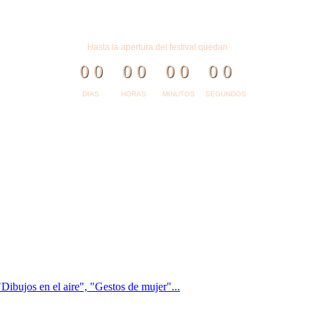
Hasta la apertura del festival quedan
0
0
0
0
0
0
0
0
DIAS
HORAS
MINUTOS
SEGUNDOS
Dibujos en el aire", "Gestos de mujer"...