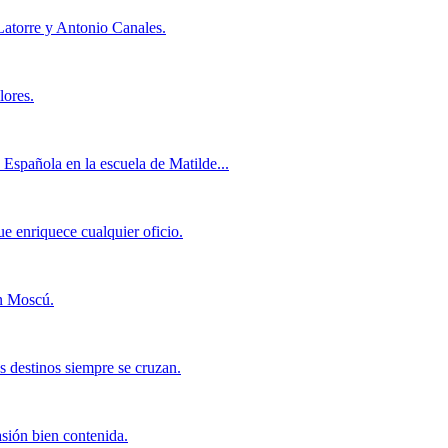
 Latorre y Antonio Canales.
lores.
Española en la escuela de Matilde...
ue enriquece cualquier oficio.
en Moscú.
s destinos siempre se cruzan.
asión bien contenida.