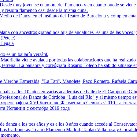
 Desde muy joven se enamora del flamenco y en cuanto puede se viene a
 y respira flamenco casi desde la misma cuna.
Medio de Danza en el Instituto del Teatro de Barcelona y complementa
atalana con ancestros granadinos hija de andaluces- es una de las voces
(Petete)
 llega a
 es un bailarín versátil.
a Madrileña viene avalada por todas las colaboraciones que ha realizado 
al, terrenal. La bailaora y coreógrafa Rosario Toledo ha sabido situarse e
e Merche Esmeralda, "La Tati", Manolete, Paco Romero, Rafaela Carra
 bailar a los 10 años en varias academias de baile de El Campo de Gibra
 Profesional de Danza de Córdoba "Luis del Río" y al mismo tiempo e
й хореограф на XVI Биеннале Фламенко в Севилье-2010, за спекта
та Испании с сентября 2019 года
de danza a los tres años y es a los 8 años cuando accede al Conservato
 Las Carboneras, Teatro Flamenco Madrid, Tablao Villa rosa y Corral de
l momento.