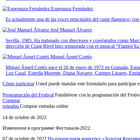
Esperanza Fernández
Es actualmente una de las voces principales del cante flamenco; con gr
José Manuel Álvarez
Sevilla, 1985. Ha trabajado con directores y coreógrafos como Mar
dirección de Craig Rivel hizo temporada con el musical “Flamen’ka
Miguel Ángel Cortés
Miguel Ángel Cortés nace el 26 de enero de 1972 en Granada, España
Luz Casal, Estrella Morente, Diana Navarro, Carmen Linares, Enriq
Cómo participar
Usted puede mandar este formulario para participar en
Programación del Festival
Familiérese con la programación del Festiv
Comprar
entradas
Comprar entradas online
14 de octubre de 2022
Изменения в программе Фестиваля-2022.
07 de octubre de 2022
На прошедшем конкурсе «Золотая Кентаври