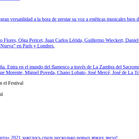
an versatilidad a la hora de prestar su voz a estéticas musicales bien di
co Flores, Olga Pericet, Juan Carlos Lérida, Guillermo Wieckert, Dani
 Nueva” en París y Londres.
. Entra en el mundo del flamenco a través de La Zambra del Sacromonte
ue Morente, Miguel Poveda, Chano Lobato, José Mercé, José de La Toma
 el Festival
al
та» 2021 зажглось сразу несколько новых ярких звезд!