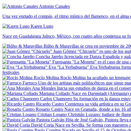
Antonio Canales
Una vez enrtado el compás, el ritmo místico del flamenco, en el alma 
Karen Lugo
Nace en Guadalajara Jalisco, México, con cuatro años comienza su f
Búho & Maravillas
se crea en noviembre de 20
Juan Gómez “Chicuelo”
es uno de los gui
Concha Jareño
licenciada en Danza Española y gal
Fuensanta "La Moneta"
es el caso de una 
Eva “La Yerbabuena”
Eva Yerbabuena forma 
festivales
Rocío Molina
Rocío Molina ha acuñado un lenguaje p
Farruco
Uno de los artistas más polifacéticos que sigue ma
Ana Morales
Inicia sus estudios de danza en el conser
Mariana Collado
Nace en Darmstadt (Alemania) en
Carlos Chamorro
Su formación en la danza estuv
Ricardo Castro
Comienza su vida artística en su G
Rosario Castro
Nace en Granada, donde a los 16 año
Cristian Losano
С
hristián Lozano: bailaor de flam
Pastora Galván
Hija de José Galván, Pastora lleva 
David Coria
Nace en Sevilla. Se forma con maes
Paula Comitre
Nacida en Sevilla el 15 de Octubre d