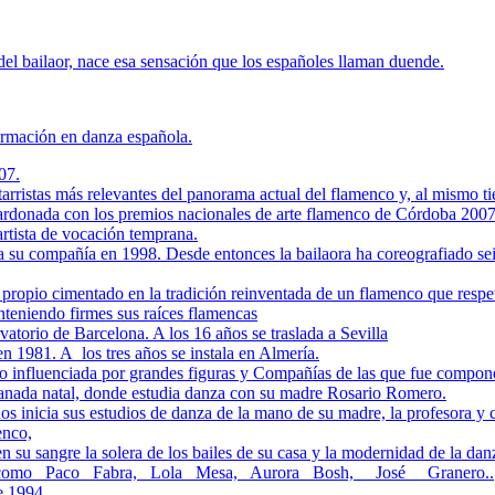
del bailaor, nace esa sensación que los españoles llaman duende.
ormación en danza española.
07.
tarristas más relevantes del panorama actual del flamenco y, al mismo 
ardonada con los premios nacionales de arte flamenco de Córdoba 200
artista de vocación temprana.
su compañía en 1998. Desde entonces la bailaora ha coreografiado sei
ropio cimentado en la tradición reinventada de un flamenco que respeta
nteniendo firmes sus raíces flamencas
vatorio de Barcelona. A los 16 años se traslada a Sevilla
 1981. A los tres años se instala en Almería.
o influenciada por grandes figuras y Compañías de las que fue compon
ranada natal, donde estudia danza con su madre Rosario Romero.
s inicia sus estudios de danza de la mano de su madre, la profesora 
enco,
en su sangre la solera de los bailes de su casa y la modernidad de la d
tros como Paco Fabra, Lola Mesa, Aurora Bosh, José Granero..
e 1994.