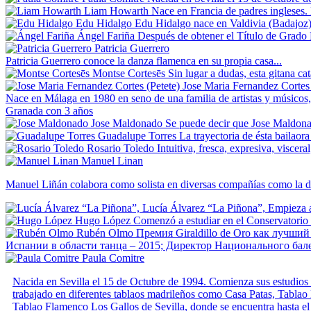
Liam Howarth
Nace en Francia de padres ingleses.
Edu Hidalgo
Edu Hidalgo nace en Valdivia (Badajoz)
Ángel Fariña
Después de obtener el Título de Grado 
Patricia Guerrero
Patricia Guerrero conoce la danza flamenca en su propia casa...
Montse Cortesēs
Sin lugar a dudas, esta gitana c
Jose Maria Fernandez Cortes 
Nace en Málaga en 1980 en seno de una familia de artistas y músicos,
Granada con 3 años
Jose Maldonado
Se puede decir que Jose Maldonado
Guadalupe Torres
La trayectoria de ésta bailaor
Rosario Toledo
Intuitiva, fresca, expresiva, viscer
Manuel Linan
Manuel Liñán colabora como solista en diversas compañías como la d
Lucía Álvarez “La Piñona”,
Empieza a
Hugo López
Comenzó a estudiar en el Conservatorio
Rubén Olmo
Премия Giraldillo de Oro как лучши
Испании в области танца – 2015; Директор Национального бале
Paula Comitre
Nacida en Sevilla el 15 de Octubre de 1994. Comienza sus estudios 
trabajado en diferentes tablaos madrileños como Casa Patas, Tablao
Tablao Flamenco Los Gallos de Sevilla, donde se encuentra hasta e