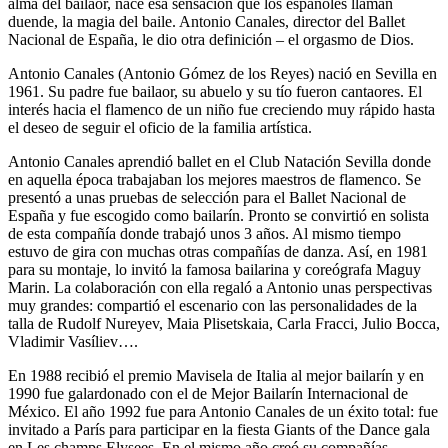
alma del bailaor, nace esa sensación que los españoles llaman
duende, la magia del baile. Antonio Canales, director del Ballet
Nacional de España, le dio otra definición – el orgasmo de Dios.
Antonio Canales (Antonio Gómez de los Reyes) nació en Sevilla en
1961. Su padre fue bailaor, su abuelo y su tío fueron cantaores. El
interés hacia el flamenco de un niño fue creciendo muy rápido hasta
el deseo de seguir el oficio de la familia artística.
Antonio Canales aprendió ballet en el Club Natación Sevilla donde
en aquella época trabajaban los mejores maestros de flamenco. Se
presentó a unas pruebas de selección para el Ballet Nacional de
España y fue escogido como bailarín. Pronto se convirtió en solista
de esta compañía donde trabajó unos 3 años. Al mismo tiempo
estuvo de gira con muchas otras compañías de danza. Así, en 1981
para su montaje, lo invitó la famosa bailarina y coreógrafa Maguy
Marin. La colaboración con ella regaló a Antonio unas perspectivas
muy grandes: compartió el escenario con las personalidades de la
talla de Rudolf Nureyev, Maia Plisetskaia, Carla Fracci, Julio Bocca,
Vladimir Vasíliev….
En 1988 recibió el premio Mavisela de Italia al mejor bailarín y en
1990 fue galardonado con el de Mejor Bailarín Internacional de
México. El año 1992 fue para Antonio Canales de un éxito total: fue
invitado a París para participar en la fiesta Giants of the Dance gala
en Les champs Elysees. En el mismo año creó su compañías