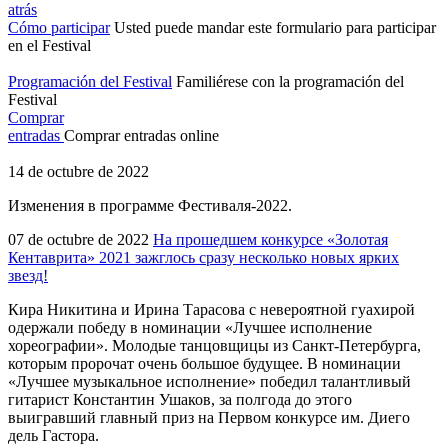
atrás
Cómo participar
Usted puede mandar este formulario para participar
en el Festival
Programación del Festival
Familiérese con la programación del
Festival
Comprar
entradas
Comprar entradas online
14 de octubre de 2022
Изменения в программе Фестиваля-2022.
07 de octubre de 2022
На прошедшем конкурсе «Золотая
Кентаврита» 2021 зажглось сразу несколько новых ярких
звезд!
Кира Никитина и Ирина Тарасова с невероятной гуахирой
одержали победу в номинации «Лучшее исполнение
хореографии». Молодые танцовщицы из Санкт-Петербурга,
которым пророчат очень большое будущее. В номинации
«Лучшее музыкальное исполнение» победил талантливый
гитарист Константин Ушаков, за полгода до этого
выигравший главный приз на Первом конкурсе им. Диего
дель Гастора.