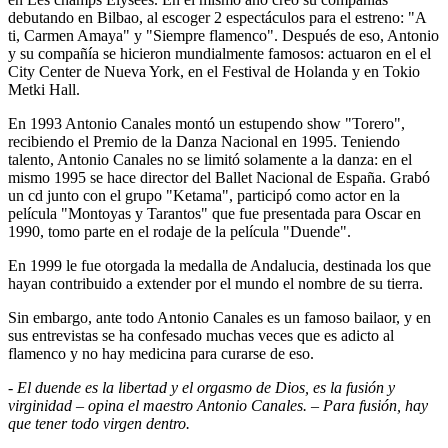
debutando en Bilbao, al escoger 2 espectáculos para el estreno: "A
ti, Carmen Amaya" y "Siempre flamenco". Después de eso, Antonio
y su compañía se hicieron mundialmente famosos: actuaron en el el
City Center de Nueva York, en el Festival de Holanda y en Tokio
Metki Hall.
En 1993 Antonio Canales montó un estupendo show "Torero",
recibiendo el Premio de la Danza Nacional en 1995. Teniendo
talento, Antonio Canales no se limitó solamente a la danza: en el
mismo 1995 se hace director del Ballet Nacional de España. Grabó
un cd junto con el grupo "Ketama", participó como actor en la
película "Montoyas y Tarantos" que fue presentada para Oscar en
1990, tomo parte en el rodaje de la película "Duende".
En 1999 le fue otorgada la medalla de Andalucia, destinada los que
hayan contribuido a extender por el mundo el nombre de su tierra.
Sin embargo, ante todo Antonio Canales es un famoso bailaor, y en
sus entrevistas se ha confesado muchas veces que es adicto al
flamenco y no hay medicina para curarse de eso.
- El duende es la libertad y el orgasmo de Dios, es la fusión y
virginidad – opina el maestro Antonio Canales. – Para fusión, hay
que tener todo virgen dentro.