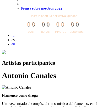
Prensa sobre nosotros 2022
Hasta la apertura del festival quedan
0
0
0
0
0
0
0
0
DIAS
HORAS
MINUTOS
SEGUNDOS
ru
esp
en
Artistas participantes
Antonio Canales
Flamenco como droga
Una vez enrtado el compás, el ritmo místico del flamenco, en el