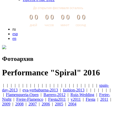
До открытия фестиваля осталось
0
0
0
0
0
0
0
0
ДНЕЙ
ЧАСОВ
МИНУТ
СЕКУНД
ru
esp
en
Фотоархив
Performance "Spiral" 2016
| | | | | | | | | | | | | | | | | | | | | | | | |
spain-
day-2013
|
eva-yerbabuena-2013
|
fashion-2013
| | | | | | |
|
Flamenqueria-Open
|
Barrero-2012
|
Ruiz-Wedding
|
Freire-
Night
|
Freire-Flamenco
|
Fiesta2011
|
v2011
|
Fiesta
|
2011
|
2009
|
2008
|
2007
|
2006
|
2005
|
2004