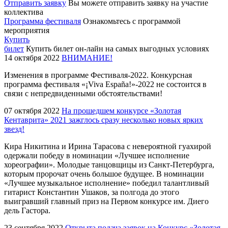
Отправить заявку
Вы можете отправить заявку на участие
коллектива
Программа фестиваля
Ознакомьтесь с программой
мероприятия
Купить
билет
Купить билет он-лайн на самых выгодных условиях
14 октября 2022
ВНИМАНИЕ!
Изменения в программе Фестиваля-2022. Конкурсная
программа фестиваля «¡Viva España!»-2022 не состоится в
связи с непредвиденными обстоятельствами!
07 октября 2022
На прошедшем конкурсе «Золотая
Кентаврита» 2021 зажглось сразу несколько новых ярких
звезд!
Кира Никитина и Ирина Тарасова с невероятной гуахирой
одержали победу в номинации «Лучшее исполнение
хореографии». Молодые танцовщицы из Санкт-Петербурга,
которым пророчат очень большое будущее. В номинации
«Лучшее музыкальное исполнение» победил талантливый
гитарист Константин Ушаков, за полгода до этого
выигравший главный приз на Первом конкурсе им. Диего
дель Гастора.
23 сентября 2022
Открыта подача заявок на Конкурс «Золотая