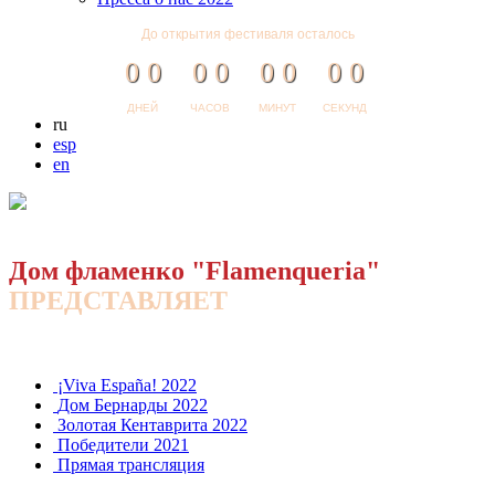
До открытия фестиваля осталось
0
0
0
0
0
0
0
0
ДНЕЙ
ЧАСОВ
МИНУТ
СЕКУНД
ru
esp
en
Дом фламенко "Flamenqueria"
ПРЕДСТАВЛЯЕТ
¡Viva España! 2022
Дом Бернарды 2022
Золотая Кентаврита 2022
Победители 2021
Прямая трансляция