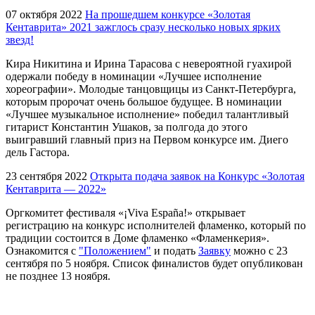
07 октября 2022
На прошедшем конкурсе «Золотая
Кентаврита» 2021 зажглось сразу несколько новых ярких
звезд!
Кира Никитина и Ирина Тарасова с невероятной гуахирой
одержали победу в номинации «Лучшее исполнение
хореографии». Молодые танцовщицы из Санкт-Петербурга,
которым пророчат очень большое будущее. В номинации
«Лучшее музыкальное исполнение» победил талантливый
гитарист Константин Ушаков, за полгода до этого
выигравший главный приз на Первом конкурсе им. Диего
дель Гастора.
23 сентября 2022
Открыта подача заявок на Конкурс «Золотая
Кентаврита — 2022»
Оргкомитет фестиваля «¡Viva España!» открывает
регистрацию на конкурс исполнителей фламенко, который по
традиции состоится в Доме фламенко «Фламенкерия».
Ознакомится с
"Положением"
и подать
Заявку
можно с 23
сентября по 5 ноября. Список финалистов будет опубликован
не позднее 13 ноября.