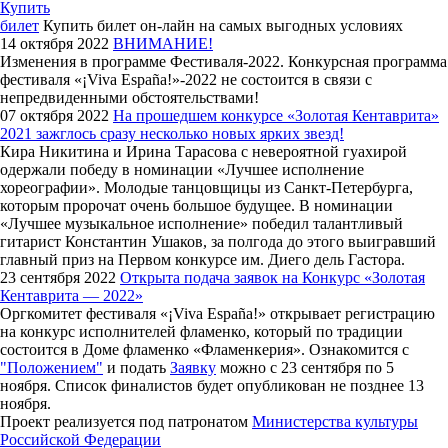
Купить
билет
Купить билет он-лайн на самых выгодных условиях
14 октября 2022
ВНИМАНИЕ!
Изменения в программе Фестиваля-2022. Конкурсная программа
фестиваля «¡Viva España!»-2022 не состоится в связи с
непредвиденными обстоятельствами!
07 октября 2022
На прошедшем конкурсе «Золотая Кентаврита»
2021 зажглось сразу несколько новых ярких звезд!
Кира Никитина и Ирина Тарасова с невероятной гуахирой
одержали победу в номинации «Лучшее исполнение
хореографии». Молодые танцовщицы из Санкт-Петербурга,
которым пророчат очень большое будущее. В номинации
«Лучшее музыкальное исполнение» победил талантливый
гитарист Константин Ушаков, за полгода до этого выигравший
главный приз на Первом конкурсе им. Диего дель Гастора.
23 сентября 2022
Открыта подача заявок на Конкурс «Золотая
Кентаврита — 2022»
Оргкомитет фестиваля «¡Viva España!» открывает регистрацию
на конкурс исполнителей фламенко, который по традиции
состоится в Доме фламенко «Фламенкерия». Ознакомится с
"Положением"
и подать
Заявку
можно с 23 сентября по 5
ноября. Список финалистов будет опубликован не позднее 13
ноября.
Проект реализуется под патронатом
Министерства культуры
Российской Федерации