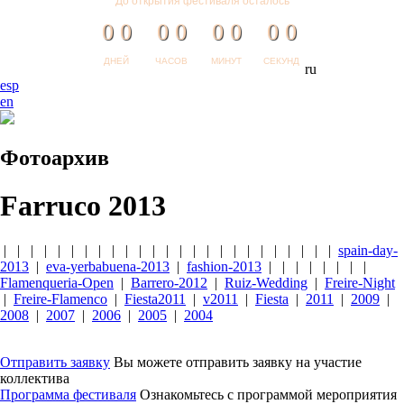
До открытия фестиваля осталось
0
0
0
0
0
0
0
0
ДНЕЙ
ЧАСОВ
МИНУТ
СЕКУНД
ru
esp
en
Фотоархив
Farruco 2013
| | | | | | | | | | | | | | | | | | | | | | | | |
spain-day-
2013
|
eva-yerbabuena-2013
|
fashion-2013
| | | | | | | |
Flamenqueria-Open
|
Barrero-2012
|
Ruiz-Wedding
|
Freire-Night
|
Freire-Flamenco
|
Fiesta2011
|
v2011
|
Fiesta
|
2011
|
2009
|
2008
|
2007
|
2006
|
2005
|
2004
Отправить заявку
Вы можете отправить заявку на участие
коллектива
Программа фестиваля
Ознакомьтесь с программой мероприятия