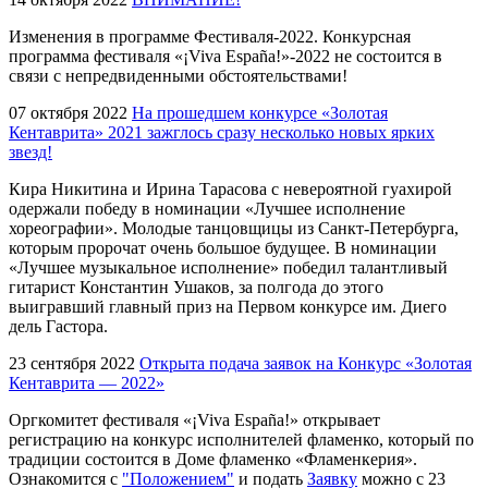
Изменения в программе Фестиваля-2022. Конкурсная
программа фестиваля «¡Viva España!»-2022 не состоится в
связи с непредвиденными обстоятельствами!
07 октября 2022
На прошедшем конкурсе «Золотая
Кентаврита» 2021 зажглось сразу несколько новых ярких
звезд!
Кира Никитина и Ирина Тарасова с невероятной гуахирой
одержали победу в номинации «Лучшее исполнение
хореографии». Молодые танцовщицы из Санкт-Петербурга,
которым пророчат очень большое будущее. В номинации
«Лучшее музыкальное исполнение» победил талантливый
гитарист Константин Ушаков, за полгода до этого
выигравший главный приз на Первом конкурсе им. Диего
дель Гастора.
23 сентября 2022
Открыта подача заявок на Конкурс «Золотая
Кентаврита — 2022»
Оргкомитет фестиваля «¡Viva España!» открывает
регистрацию на конкурс исполнителей фламенко, который по
традиции состоится в Доме фламенко «Фламенкерия».
Ознакомится с
"Положением"
и подать
Заявку
можно с 23