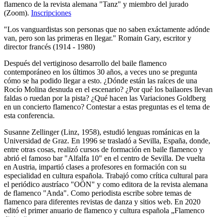
flamenco de la revista alemana "Tanz" y miembro del jurado
(Zoom).
Inscripciones
"Los vanguardistas son personas que no saben exáctamente adónde
van, pero son las primeras en llegar." Romain Gary, escritor y
director francés (1914 - 1980)
Después del vertiginoso desarrollo del baile flamenco
contemporáneo en los últimos 30 años, a veces uno se pregunta
cómo se ha podido llegar a esto. ¿Dónde están las raíces de una
Rocío Molina desnuda en el escenario? ¿Por qué los bailaores llevan
faldas o ruedan por la pista? ¿Qué hacen las Variaciones Goldberg
en un concierto flamenco? Contestar a estas preguntas es el tema de
esta conferencia.
Susanne Zellinger (Linz, 1958), estudió lenguas románicas en la
Universidad de Graz. En 1996 se trasladó a Sevilla, España, donde,
entre otras cosas, realizó cursos de formación en baile flamenco y
abrió el famoso bar "Alfalfa 10" en el centro de Sevilla. De vuelta
en Austria, impartió clases a profesores en formación con su
especialidad en cultura española. Trabajó como crítica cultural para
el periódico austríaco "OÖN" y como editora de la revista alemana
de flamenco "Anda". Como periodista escribe sobre temas de
flamenco para diferentes revistas de danza y sitios web. En 2020
editó el primer anuario de flamenco y cultura española „Flamenco