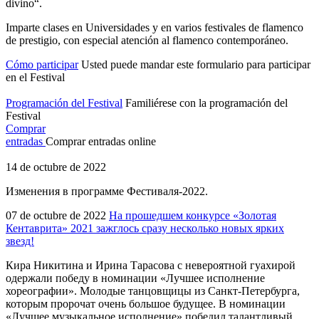
divino“.
Imparte clases en Universidades y en varios festivales de flamenco
de prestigio, con especial atención al flamenco contemporáneo.
Cómo participar
Usted puede mandar este formulario para participar
en el Festival
Programación del Festival
Familiérese con la programación del
Festival
Comprar
entradas
Comprar entradas online
14 de octubre de 2022
Изменения в программе Фестиваля-2022.
07 de octubre de 2022
На прошедшем конкурсе «Золотая
Кентаврита» 2021 зажглось сразу несколько новых ярких
звезд!
Кира Никитина и Ирина Тарасова с невероятной гуахирой
одержали победу в номинации «Лучшее исполнение
хореографии». Молодые танцовщицы из Санкт-Петербурга,
которым пророчат очень большое будущее. В номинации
«Лучшее музыкальное исполнение» победил талантливый