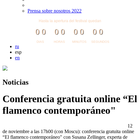
Prensa sobre nosotros 2022
Hasta la apertura del festival quedan
0
0
0
0
0
0
0
0
DIAS
HORAS
MINUTOS
SEGUNDOS
ru
esp
en
Noticias
Сonferencia gratuita online “El
flamenco contemporáneo"
12
de noviembre a las 17h00 (con Moscu): conferencia gratuita online
“El flamenco contemporáneo" con Susana Zellinger, experta de