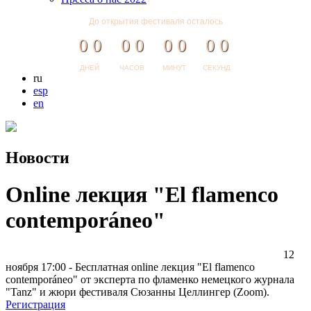
До открытия фестиваля осталось
0
0
0
0
0
0
0
0
ДНЕЙ
ЧАСОВ
МИНУТ
СЕКУНД
ru
esp
en
Новости
Online лекция "El flamenco
contemporáneo"
12
ноября 17:00 - Бесплатная online лекция "El flamenco
contemporáneo" от эксперта по фламенко немецкого журнала
"Tanz" и жюри фестиваля Сюзанны Целлингер (Zoom).
Регистрация