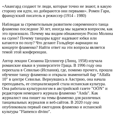
«Авангард создают те люди, которые точно не знают, в какую
сторону им идти, но добираются они первыми». Ромен Гари,
французский писатель и режиссер (1914 - 1980)
Наблюдая за стремительным развитием современного танца
фламенко последние 30 лет, иногда мы задаемся вопросом, как
это произошло. Почему мы видим обнаженную Росио Молина
на сцене? Почему танцоры вдруг надевают юбки или
катаются по полу? Что делают Гольдберг-вариации на
концерте фламенко? Найти ответ на эти вопросы является
темой этой конференции.
Автор лекции Сюзанна Целлингер (Линц, 1958) изучала
романские языки в университете Граца. В 1996 году она
переехала в Севилью (Испания), где, помимо прочего, прошла
обучение танцу фламенко и открыла знаменитый бар "Alfalfa
10" в центре Севильи. Вернувшись в Австрию, она начала
преподавать, ее специализацией стала испанская культура.
Она работала культурологом в австрийской газете "OÖN" и
редактором немецкого журнала фламенко "Anda". Как
журналист она пишет на темы фламенко для различных
танцевальных журналов и веб-сайтов. В 2020 году она
опубликовала первый ежегодник фламенко и испанской
культуры "Flamenco divino".