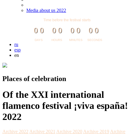
Media about us 2022
Time before the festival starts
0
0
0
0
0
0
0
0
DAYS
HOURS
MINUTES
SECONDS
ru
esp
en
Places of celebration
Of the XXI international
flamenco festival ¡viva españa!
2022
Archive 2022
Archive 2021
Archive 2020
Archive 2019
Archive