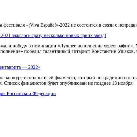
фестиваля «¡Viva España!»-2022 не состоится в связи с непред
021 зажглось сразу несколько новых ярких звезд!
ержали победу в номинации «Лучшее исполнение хореографии».
полнение» победил талантливый гитарист Константин Ушаков, з
Кентаврита — 2022»
 на конкурс исполнителей фламенко, который по традиции состо
я. Список финалистов будет опубликован не позднее 13 ноября.
уры Российской Федерации